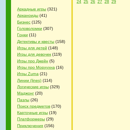
24
25
26
27
28
29
Аркадные игры
(321)
Арканоиды
(41)
Бизнес
(125)
Головоломки
(307)
Гонки
(11)
Детективы и квесты
(158)
Игры для детей
(148)
Игры для девочек
(119)
Игры про Джейн
(5)
Игры про Морхухна
(16)
Игры Zuma
(21)
Линии (lines)
(114)
Логические игры
(329)
Маджонг
(20)
Пазлы
(26)
Поиск предметов
(170)
Карточные игры
(19)
Платформеры
(29)
Приключения
(156)