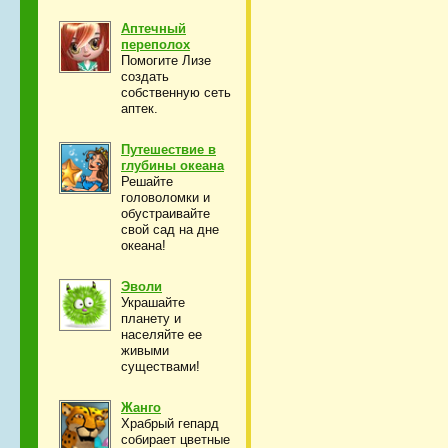
Аптечный
переполох
Помогите Лизе
создать
собственную сеть
аптек.
Путешествие в
глубины океана
Решайте
головоломки и
обустраивайте
свой сад на дне
океана!
Эволи
Украшайте
планету и
населяйте ее
живыми
существами!
Жанго
Храбрый гепард
собирает цветные