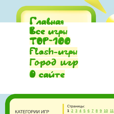
Страницы:
1
2
3
4
5
6
7
8
9
10
11
КАТЕГОРИИ ИГР