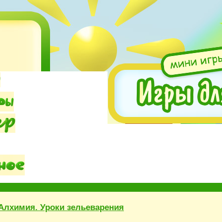
Алхимия. Уроки зельеварения