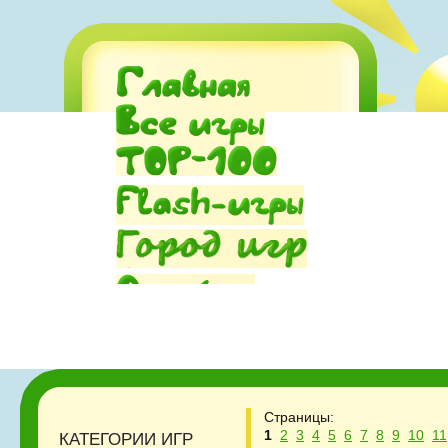
Страницы:
1
2
3
4
5
6
7
8
9
10
11
КАТЕГОРИИ ИГР