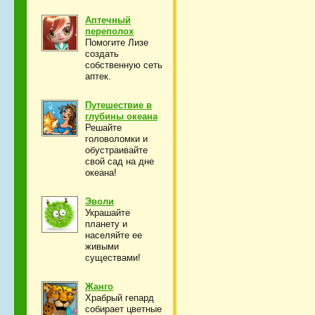
Аптечный
переполох
Помогите Лизе
создать
собственную сеть
аптек.
Путешествие в
глубины океана
Решайте
головоломки и
обустраивайте
свой сад на дне
океана!
Эволи
Украшайте
планету и
населяйте ее
живыми
существами!
Жанго
Храбрый гепард
собирает цветные