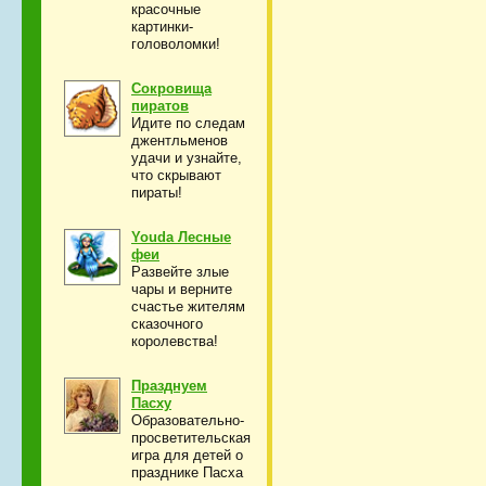
красочные
картинки-
головоломки!
Сокровища
пиратов
Идите по следам
джентльменов
удачи и узнайте,
что скрывают
пираты!
Youda Лесные
феи
Развейте злые
чары и верните
счастье жителям
сказочного
королевства!
Празднуем
Пасху
Образовательно-
просветительская
игра для детей о
празднике Пасха