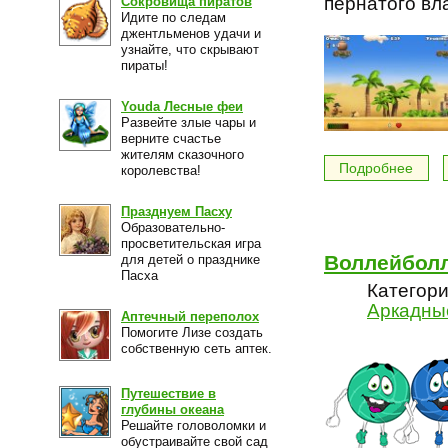
пернатого вл
Сокровища пиратов
Идите по следам
джентльменов удачи и
узнайте, что скрывают
пираты!
Youda Лесные феи
Развейте злые чары и
верните счастье
жителям сказочного
Подробнее
королевства!
Празднуем Пасху
Образовательно-
просветительская игра
Воллейбол
для детей о празднике
Пасха
Категори
Аркадны
Аптечный переполох
Помогите Лизе создать
собственную сеть аптек.
Путешествие в
глубины океана
Решайте головоломки и
обустраивайте свой сад