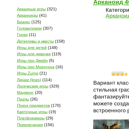
Арканоид 4
Аркадные игры
(321)
Категори
Арканои
Арканоиды
(41)
Бизнес
(125)
Головоломки
(307)
Гонки
(11)
Детективы и квесты
(158)
Игры для детей
(148)
Игры для девочек
(119)
Игры про Джейн
(5)
Игры про Морхухна
(16)
Игры Zuma
(21)
Линии (lines)
(114)
Вариант клас
Логические игры
(329)
стильная гра
Маджонг
(20)
фантазируйте
Пазлы
(26)
можете созда
Поиск предметов
(170)
встроенного 
Карточные игры
(19)
Платформеры
(29)
Приключения
(156)