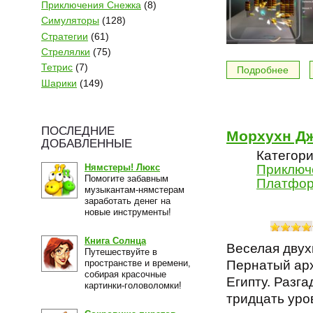
Приключения Снежка
(8)
Симуляторы
(128)
Стратегии
(61)
Стрелялки
(75)
Тетрис
(7)
Подробнее
Шарики
(149)
ПОСЛЕДНИЕ
Морхухн Дж
ДОБАВЛЕННЫЕ
Категори
Приключ
Нямстеры! Люкс
Помогите забавным
Платфо
музыкантам-нямстерам
заработать денег на
новые инструменты!
Книга Солнца
Веселая двух
Путешествуйте в
пространстве и времени,
Пернатый арх
собирая красочные
Египту. Разг
картинки-головоломки!
тридцать уро