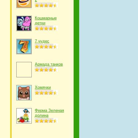
Кошмарные
детки
7 чудес
Армада танков
Хомячки
Ферма Зеленая
долина