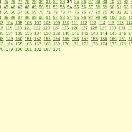
4
25
26
27
28
29
30
31
32
33
34
35
36
37
38
39
40
41
42
4
45
46
47
48
49
50
51
52
53
54
55
56
57
58
59
60
61
62
4
65
66
67
68
69
70
71
72
73
74
75
76
77
78
79
80
81
82
4
85
86
87
88
89
90
91
92
93
94
95
96
97
98
99
100
101
1
03
104
105
106
107
108
109
110
111
112
113
114
115
116
11
18
119
120
121
122
123
124
125
126
127
128
129
130
131
1
33
134
135
136
137
138
139
140
141
142
143
144
145
146
1
48
149
150
151
152
153
154
155
156
157
158
159
160
161
1
63
164
165
166
167
168
169
170
171
172
173
174
175
176
1
78
179
180
181
182
183
184