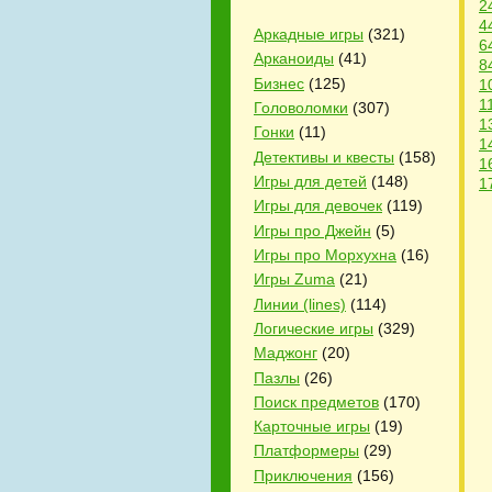
2
4
Аркадные игры
(321)
6
Арканоиды
(41)
8
Бизнес
(125)
1
1
Головоломки
(307)
1
Гонки
(11)
1
Детективы и квесты
(158)
1
Игры для детей
(148)
1
Игры для девочек
(119)
Игры про Джейн
(5)
Игры про Морхухна
(16)
Игры Zuma
(21)
Линии (lines)
(114)
Логические игры
(329)
Маджонг
(20)
Пазлы
(26)
Поиск предметов
(170)
Карточные игры
(19)
Платформеры
(29)
Приключения
(156)