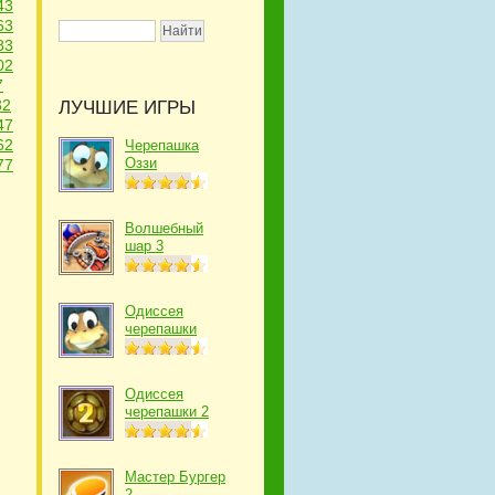
43
63
83
02
7
32
ЛУЧШИЕ ИГРЫ
47
62
Черепашка
Оззи
77
Волшебный
шар 3
Одиссея
черепашки
Одиссея
черепашки 2
Мастер Бургер
2