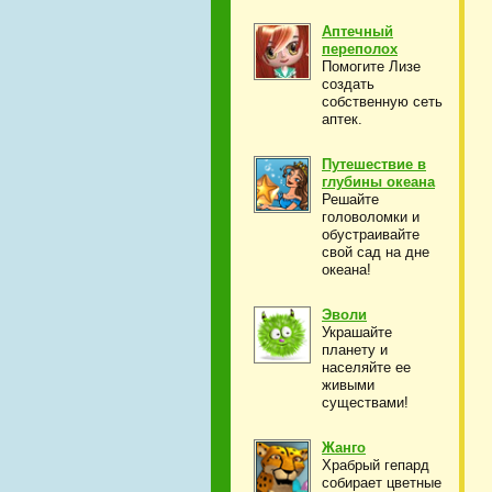
Аптечный
переполох
Помогите Лизе
создать
собственную сеть
аптек.
Путешествие в
глубины океана
Решайте
головоломки и
обустраивайте
свой сад на дне
океана!
Эволи
Украшайте
планету и
населяйте ее
живыми
существами!
Жанго
Храбрый гепард
собирает цветные