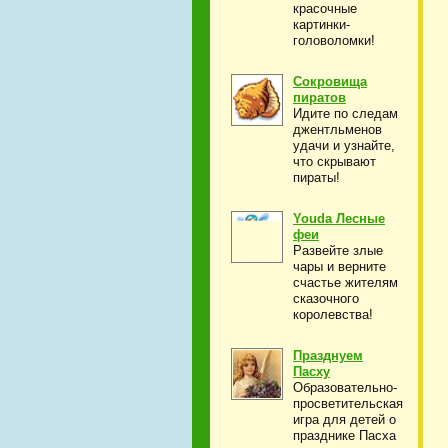
красочные
картинки-
головоломки!
Сокровища
пиратов
Идите по следам
джентльменов
удачи и узнайте,
что скрывают
пираты!
Youda Лесные
феи
Развейте злые
чары и верните
счастье жителям
сказочного
королевства!
Празднуем
Пасху
Образовательно-
просветительская
игра для детей о
празднике Пасха