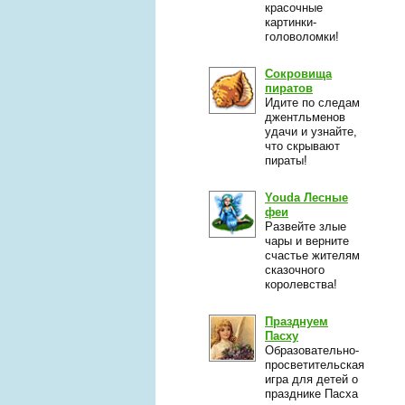
красочные
картинки-
головоломки!
Сокровища
пиратов
Идите по следам
джентльменов
удачи и узнайте,
что скрывают
пираты!
Youda Лесные
феи
Развейте злые
чары и верните
счастье жителям
сказочного
королевства!
Празднуем
Пасху
Образовательно-
просветительская
игра для детей о
празднике Пасха