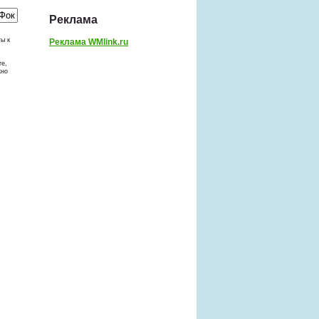
Реклама
ты к
Реклама WMlink.ru
те,
жно