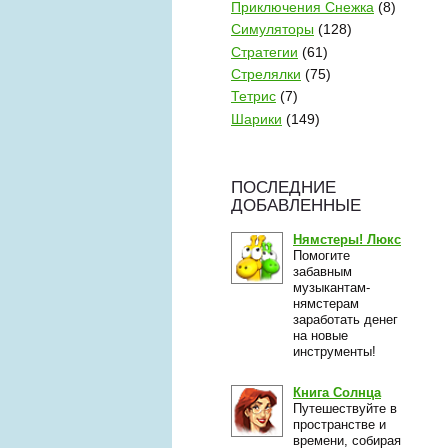
Приключения Снежка
(8)
Симуляторы
(128)
Стратегии
(61)
Стрелялки
(75)
Тетрис
(7)
Шарики
(149)
ПОСЛЕДНИЕ
ДОБАВЛЕННЫЕ
Нямстеры! Люкс
Помогите
забавным
музыкантам-
нямстерам
заработать денег
на новые
инструменты!
Книга Солнца
Путешествуйте в
пространстве и
времени, собирая