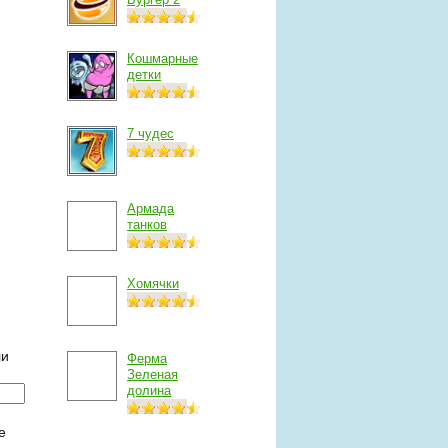
Кошмарные
детки
7 чудес
Армада
танков
Хомячки
ли
Ферма
Зеленая
долина
е