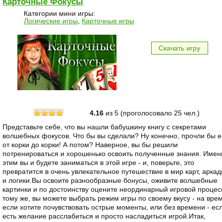
Карточные Фокусы
Категории мини игры:
Логические игры
,
Карточные игры
Скачать игру
4.16
из 5 (проголосовалo 25 чел.)
Представьте себе, что вы нашли бабушкину книгу с секретами
волшебных фокусов. Что бы вы сделали? Ну конечно, прочли бы е
от корки до корки! А потом? Наверное, вы бы решили
потренироваться и хорошенько освоить полученные знания. Имен
этим вы и будете заниматься в этой игре - и, поверьте, это
превратится в очень увлекательное путешествие в мир карт, арка
и логики.Вы освоите разнообразные бонусы, оживите волшебные
картинки и по достоинству оцените неординарный игровой процес
тому же, вы можете выбрать режим игры по своему вкусу - на врем
если хотите почувствовать острые моменты, или без времени - ес
есть желание расслабиться и просто насладиться игрой.Итак,