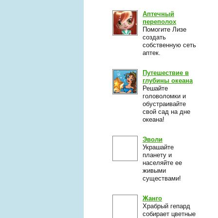
Аптечный
переполох
Помогите Лизе
создать
собственную сеть
аптек.
Путешествие в
глубины океана
Решайте
головоломки и
обустраивайте
свой сад на дне
океана!
Эволи
Украшайте
планету и
населяйте ее
живыми
существами!
Жанго
Храбрый гепард
собирает цветные