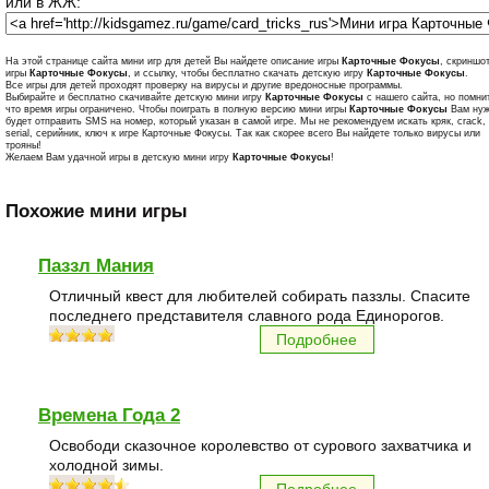
или в ЖЖ:
На этой странице сайта мини игр для детей Вы найдете описание игры
Карточные Фокусы
, скриншо
игры
Карточные Фокусы
, и ссылку, чтобы бесплатно скачать детскую игру
Карточные Фокусы
.
Все игры для детей проходят проверку на вирусы и другие вредоносные программы.
Выбирайте и бесплатно скачивайте детскую мини игру
Карточные Фокусы
с нашего сайта, но помни
что время игры ограничено. Чтобы поиграть в полную версию мини игры
Карточные Фокусы
Вам ну
будет отправить SMS на номер, который указан в самой игре. Мы не рекомендуем искать кряк, crack,
serial, серийник, ключ к игре Карточные Фокусы. Так как скорее всего Вы найдете только вирусы или
трояны!
Желаем Вам удачной игры в детскую мини игру
Карточные Фокусы
!
Похожие мини игры
Паззл Мания
Отличный квест для любителей собирать паззлы. Спасите
последнего представителя славного рода Единорогов.
Подробнее
Времена Года 2
Освободи сказочное королевство от сурового захватчика и
холодной зимы.