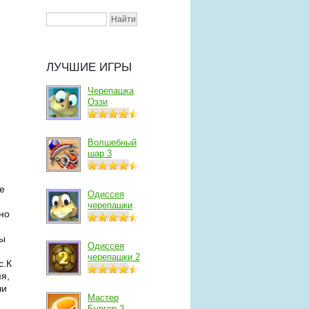
ЛУЧШИЕ ИГРЫ
Черепашка
Оззи
Волшебный
шар 3
е
Одиссея
черепашки
но
ды
Одиссея
черепашки 2
с.К
я,
ли
Мастер
Бургер 2