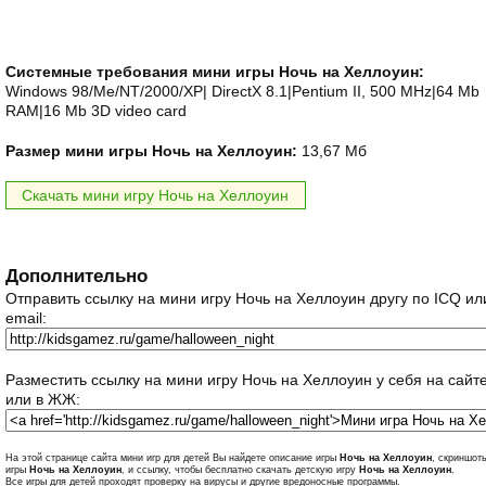
Системные требования мини игры Ночь на Хеллоуин:
Windows 98/Me/NT/2000/XP| DirectX 8.1|Pentium II, 500 MHz|64 Mb
RAM|16 Mb 3D video card
Размер мини игры Ночь на Хеллоуин:
13,67 Мб
Скачать мини игру Ночь на Хеллоуин
Дополнительно
Отправить ссылку на мини игру Ночь на Хеллоуин другу по ICQ ил
email:
Разместить ссылку на мини игру Ночь на Хеллоуин у себя на сайт
или в ЖЖ:
На этой странице сайта мини игр для детей Вы найдете описание игры
Ночь на Хеллоуин
, скриншоты
игры
Ночь на Хеллоуин
, и ссылку, чтобы бесплатно скачать детскую игру
Ночь на Хеллоуин
.
Все игры для детей проходят проверку на вирусы и другие вредоносные программы.