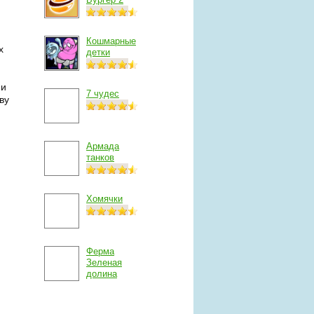
Кошмарные
х
детки
ни
7 чудес
ву
Армада
танков
Хомячки
Ферма
Зеленая
долина