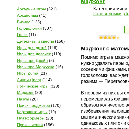
Маджонг
Категории мини 
Аркадные игры
(321)
Головоломки
,
Ло
Арканоиды
(41)
Бизнес
(125)
Головоломки
(307)
Гонки
(11)
Детективы и квесты
(158)
Игры для детей
(148)
Маджонг с матем
Игры для девочек
(119)
Помимо игры в маджон
Игры про Джейн
(5)
нужно удалять пары о
Игры про Морхухна
(16)
соседними фишками, в
Игры Zuma
(21)
головоломки вас ждет
Линии (lines)
(114)
режима — Перетасовк
Логические игры
(329)
В первом из них вы с
Маджонг
(20)
перемешивать фишки 
Пазлы
(26)
образом количество 
Поиск предметов
(170)
изображения на фишк
Карточные игры
(19)
математические знаки
Платформеры
(29)
одинаковых плиток и с
Приключения
(156)