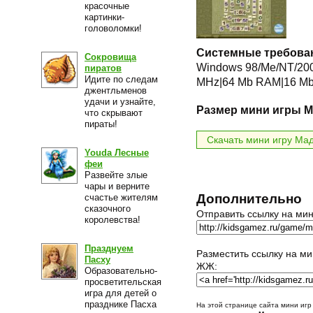
красочные
картинки-
головоломки!
Системные требова
Сокровища
Windows 98/Me/NT/2000
пиратов
Идите по следам
MHz|64 Mb RAM|16 Mb 
джентльменов
удачи и узнайте,
Размер мини игры М
что скрывают
пираты!
Скачать мини игру Ма
Youda Лесные
феи
Развейте злые
чары и верните
Дополнительно
счастье жителям
сказочного
Отправить ссылку на мин
королевства!
Празднуем
Разместить ссылку на ми
Пасху
ЖЖ:
Образовательно-
просветительская
игра для детей о
празднике Пасха
На этой странице сайта мини иг