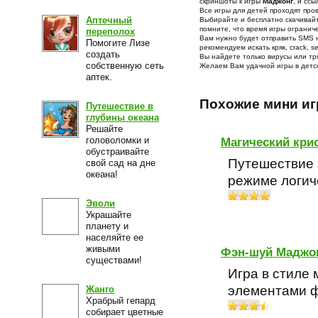
скриншоты к игры
Маджонг
, и сс
Все игры для детей проходят про
Аптечный
Выбирайте и бесплатно скачивай
помните, что время игры огранич
переполох
Вам нужно будет отправить SMS н
Помогите Лизе
рекомендуем искать кряк, crack, se
создать
Вы найдете только вирусы или тр
собственную сеть
Желаем Вам удачной игры в детс
аптек.
Похожие мини и
Путешествие в
глубины океана
Решайте
головоломки и
Магический кри
обустраивайте
Путешествие 
свой сад на дне
океана!
режиме логич
Эволи
Украшайте
планету и
населяйте ее
живыми
Фэн-шуй Маджо
существами!
Игра в стиле 
элементами ф
Жанго
Храбрый гепард
собирает цветные