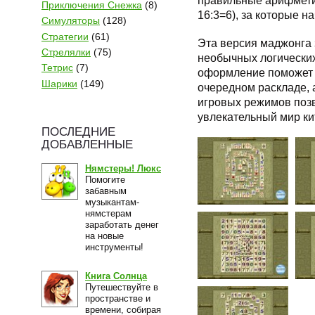
правильные арифмети
Приключения Снежка
(8)
16:3=6), за которые 
Симуляторы
(128)
Стратегии
(61)
Эта версия маджонга 
Стрелялки
(75)
необычных логических
Тетрис
(7)
оформление поможет 
Шарики
(149)
очередном раскладе, 
игровых режимов позв
увлекательный мир ки
ПОСЛЕДНИЕ
ДОБАВЛЕННЫЕ
Нямстеры! Люкс
Помогите
забавным
музыкантам-
нямстерам
заработать денег
на новые
инструменты!
Книга Солнца
Путешествуйте в
пространстве и
времени, собирая