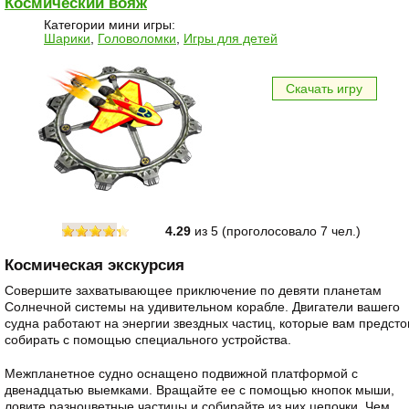
Космический вояж
Категории мини игры:
Шарики
,
Головоломки
,
Игры для детей
Скачать игру
4.29
из 5 (проголосовалo 7 чел.)
Космическая экскурсия
Совершите захватывающее приключение по девяти планетам
Солнечной системы на удивительном корабле. Двигатели вашего
судна работают на энергии звездных частиц, которые вам предсто
собирать с помощью специального устройства.
Межпланетное судно оснащено подвижной платформой с
двенадцатью выемками. Вращайте ее с помощью кнопок мыши,
ловите разноцветные частицы и собирайте из них цепочки. Чем