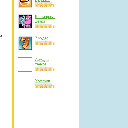
Кошмарные
детки
е
7 чудес
Армада
танков
Хомячки