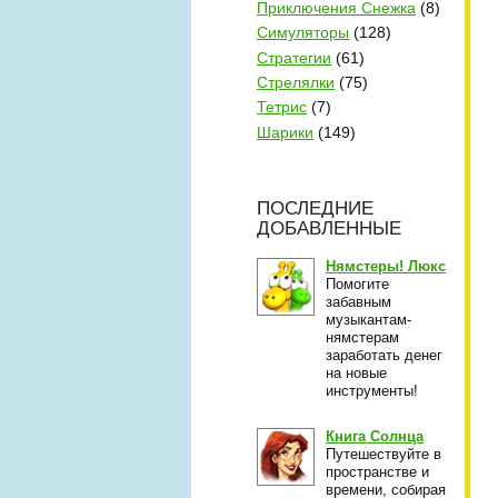
Приключения Снежка
(8)
Симуляторы
(128)
Стратегии
(61)
Стрелялки
(75)
Тетрис
(7)
Шарики
(149)
ПОСЛЕДНИЕ
ДОБАВЛЕННЫЕ
Нямстеры! Люкс
Помогите
забавным
музыкантам-
нямстерам
заработать денег
на новые
инструменты!
Книга Солнца
Путешествуйте в
пространстве и
времени, собирая