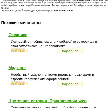
будет отправить SMS на номер, который указан в самой игре. Мы не рекомендуем искать кряк, crack,
serial, серийник, ключ к игре Космический вояж. Так как скорее всего Вы найдете только вирусы или
трояны!
Желаем Вам удачной игры в детскую мини игру
Космический вояж
!
Похожие мини игры
Океаникс
Исследуйте глубины океана и собирайте сокровища в
этой захватывающей головоломке.
Подробнее
Маджонг
Необычный маджонг с тремя игровыми режимами и
строгим графическим оформлением.
Подробнее
Цветочная история. Приключения Феи
Составляем линии из цветов, чтобы феи вернулись в