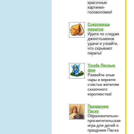
красочные
картинки-
головоломки!
Сокровища
пиратов
Идите по следам
джентльменов
удачи и узнайте,
что скрывают
пираты!
Youda Лесные
феи
Развейте злые
чары и верните
счастье жителям
сказочного
королевства!
Празднуем
Пасху
Образовательно-
просветительская
игра для детей о
празднике Пасха