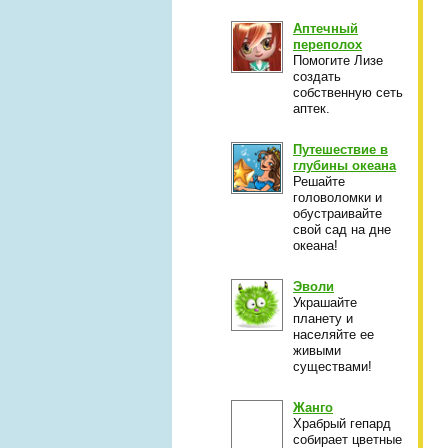
Аптечный
переполох
Помогите Лизе
создать
собственную сеть
аптек.
Путешествие в
глубины океана
Решайте
головоломки и
обустраивайте
свой сад на дне
океана!
Эволи
Украшайте
планету и
населяйте ее
живыми
существами!
Жанго
Храбрый гепард
собирает цветные