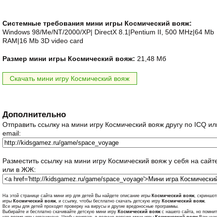
Системные требования мини игры Космический вояж:
Windows 98/Me/NT/2000/XP| DirectX 8.1|Pentium II, 500 MHz|64 Mb
RAM|16 Mb 3D video card
Размер мини игры Космический вояж:
21,48 Мб
Скачать мини игру Космический вояж
Дополнительно
Отправить ссылку на мини игру Космический вояж другу по ICQ ил
email:
Разместить ссылку на мини игру Космический вояж у себя на сайт
или в ЖЖ:
На этой странице сайта мини игр для детей Вы найдете описание игры
Космический вояж
, скриншот
игры
Космический вояж
, и ссылку, чтобы бесплатно скачать детскую игру
Космический вояж
.
Все игры для детей проходят проверку на вирусы и другие вредоносные программы.
Выбирайте и бесплатно скачивайте детскую мини игру
Космический вояж
с нашего сайта, но помнит
что время игры ограничено. Чтобы поиграть в полную версию мини игры
Космический вояж
Вам нуж